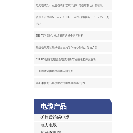
电力电缆为什么要铠装和双绞？解析电缆结构设计的智慧
低烟无卤电缆WDZ-YJY3×120+2×70价格解析：315元/米，贵
吗？
NH-YJV-35kV 电缆截面选择全维度解析
铝芯电缆是以铝或铝合金为导体核心的电力传输介质
YJLHV型橡套铝合金电缆绝缘与耐温性能深度解析
一般电缆跟拖链电缆的不同之处
华新柔性耐油电缆跟进口电线电缆哪个好用
电缆产品
矿物质绝缘电缆
电力电缆
预分支电缆