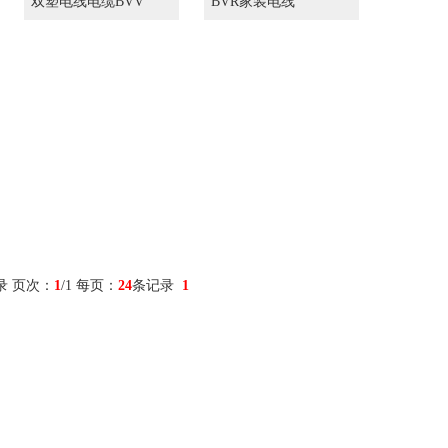
双塑电线电缆BVV
BVR家装电线
录 页次：
1
/1 每页：
24
条记录
1